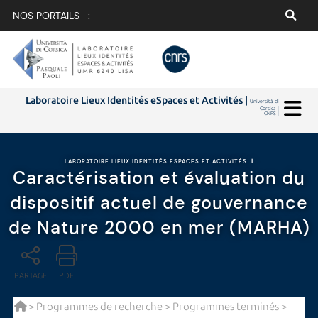
NOS PORTAILS :
Laboratoire Lieux Identités eSpaces et Activités |
Università di
Corsica |
CNRS |
LABORATOIRE LIEUX IDENTITÉS ESPACES ET ACTIVITÉS
|
Caractérisation et évaluation du
dispositif actuel de gouvernance
de Nature 2000 en mer (MARHA)
PARTAGE
PDF
>
Programmes de recherche
>
Programmes terminés
>