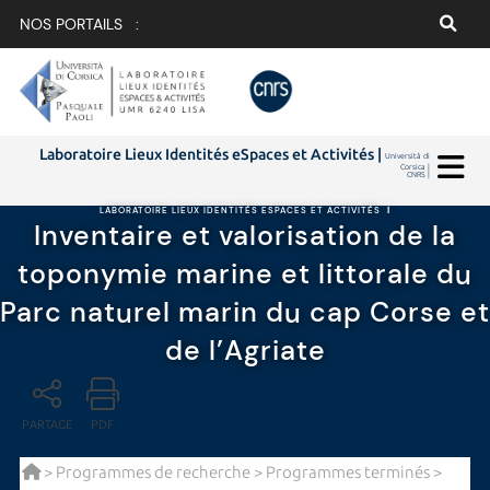
NOS PORTAILS :
Laboratoire Lieux Identités eSpaces et Activités |
Università di
Corsica |
CNRS |
LABORATOIRE LIEUX IDENTITÉS ESPACES ET ACTIVITÉS
|
Inventaire et valorisation de la
toponymie marine et littorale du
Parc naturel marin du cap Corse et
de l’Agriate
PARTAGE
PDF
>
Programmes de recherche
>
Programmes terminés
>