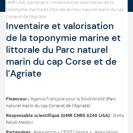
UMR LISA, partenaire
> Inventaire et valorisation de la
toponymie marine et littorale du Parc naturel marin du cap
Corse et de l’Agriate
Inventaire et valorisation
de la toponymie marine et
littorale du Parc naturel
marin du cap Corse et de
l’Agriate
Financeur :
Agence française pour la biodiversité (
Parc
naturel marin du cap Corse et de l'Agriate
)
Responsable scientifique (UMR CNRS 6240 LISA)
: Stella
Retali-Medori
Partenaires
: Association «
CESIT Corsica » ;
Association