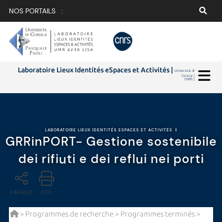
NOS PORTAILS :
Laboratoire Lieux Identités eSpaces et Activités |
Università di
Corsica |
CNRS |
LABORATOIRE LIEUX IDENTITÉS ESPACES ET ACTIVITÉS
|
GRRinPORT- Gestione sostenibile
dei rifiuti e dei reflui nei porti
PARTAGE
PDF
>
Programmes de recherche
>
Programmes terminés
>