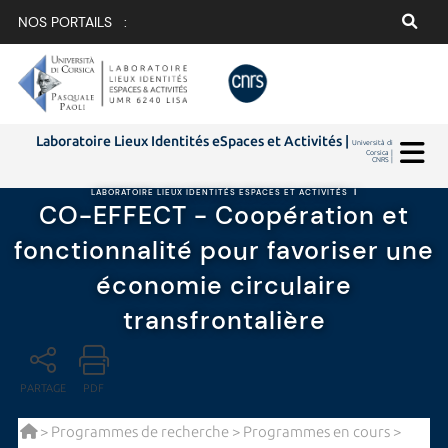
NOS PORTAILS :
Laboratoire Lieux Identités eSpaces et Activités |
Università di
Corsica |
CNRS |
LABORATOIRE LIEUX IDENTITÉS ESPACES ET ACTIVITÉS
|
CO-EFFECT - Coopération et
fonctionnalité pour favoriser une
économie circulaire
transfrontalière
PARTAGE
PDF
>
Programmes de recherche
>
Programmes en cours
>