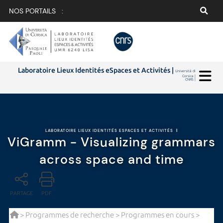
NOS PORTAILS :
Laboratoire Lieux Identités eSpaces et Activités |
Università di
Corsica |
CNRS |
LABORATOIRE LIEUX IDENTITÉS ESPACES ET ACTIVITÉS
|
ViGramm - Visualizing grammars
across space and time
PARTAGE
PDF
>
Programmes de recherche
>
Programmes en cours
>