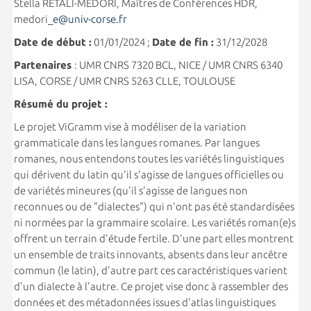
Stella RETALI-MEDORI, Maîtres de Conférences HDR,
medori
_e@univ-corse.fr
Date de début :
01/01/2024 ;
Date de fin :
31/12/2028
Partenaires
: UMR CNRS 7320 BCL, NICE / UMR CNRS 6340
LISA, CORSE / UMR CNRS 5263 CLLE, TOULOUSE
Résumé du projet :
Le projet ViGramm vise à modéliser de la variation
grammaticale dans les langues romanes. Par langues
romanes, nous entendons toutes les variétés linguistiques
qui dérivent du latin qu'il s'agisse de langues officielles ou
de variétés mineures (qu'il s'agisse de langues non
reconnues ou de "dialectes") qui n'ont pas été standardisées
ni normées par la grammaire scolaire. Les variétés roman(e)s
offrent un terrain d'étude fertile. D'une part elles montrent
un ensemble de traits innovants, absents dans leur ancêtre
commun (le latin), d'autre part ces caractéristiques varient
d'un dialecte à l'autre. Ce projet vise donc à rassembler des
données et des métadonnées issues d'atlas linguistiques