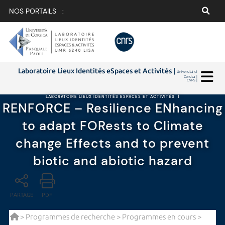
NOS PORTAILS :
Laboratoire Lieux Identités eSpaces et Activités |
Università di
Corsica |
CNRS |
LABORATOIRE LIEUX IDENTITÉS ESPACES ET ACTIVITÉS
|
RENFORCE – Resilience ENhancing
to adapt FORests to Climate
change Effects and to prevent
biotic and abiotic hazard
PARTAGE
PDF
>
Programmes de recherche
>
Programmes en cours
>