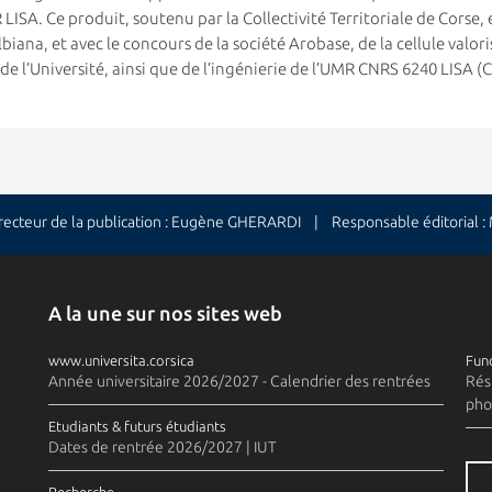
ISA. Ce produit, soutenu par la Collectivité Territoriale de Corse, es
lbiana, et avec le concours de la société Arobase, de la cellule valor
de l’Université, ainsi que de l’ingénierie de l’UMR CNRS 6240 LISA 
cteur de la publication : Eugène GHERARDI | Responsable éditorial 
A la une sur nos sites web
www.universita.corsica
Fund
Année universitaire 2026/2027 - Calendrier des rentrées
Rés
pho
Etudiants & futurs étudiants
Dates de rentrée 2026/2027 | IUT