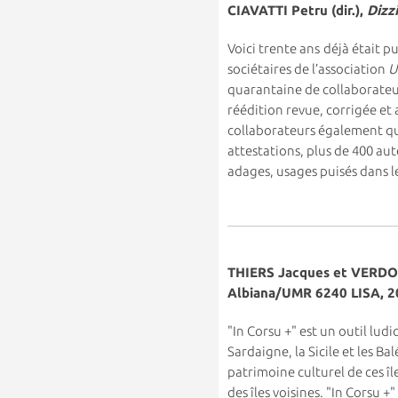
CIAVATTI Petru (dir.),
Dizz
Voici trente ans
déjà était p
sociétaires de l’association
U
quarantaine de collaborateu
réédition revue, corrigée et
collaborateurs également qua
attestations, plus de 400 au
adages, usages puisés dans l
THIERS Jacques et VERDON
Albiana/UMR 6240 LISA, 2
"In Corsu +" est un outil lud
Sardaigne, la Sicile et les B
patrimoine culturel de ces îl
des îles voisines. "In Corsu 