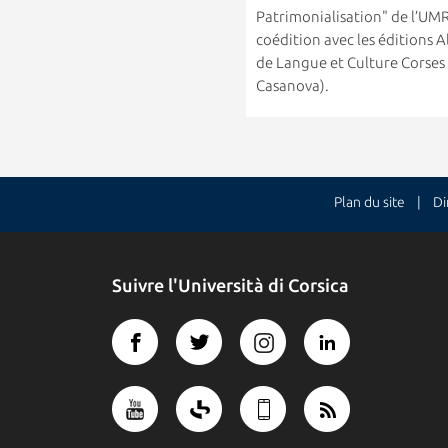
Patrimonialisation" de l’UMR L
coédition avec les éditions A
de Langue et Culture Corses 
Casanova).
Plan du site
| Dire
Suivre l'Università di Corsica