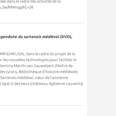
sée dans le cadre des activités de la
utu.be/RMmqglkG-U8
 légendaire du sartenais médiéval
(DVD),
(UMR 6240 LISA), dans le cadre du projet de la
 les nouvelles technologies pour faciliter le
e Vannina Marchi van Cauwelaert (Maître de
es tyrans, Bibliothèque d’histoire médiévale,
u Sartenais médiéval, cœur de l’ancienne
 Sgiò ») des lieux (châteaux, églises et couvents)