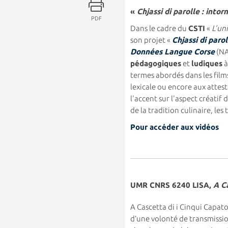
«
Chjassi di parolle : into
PDF
Dans le cadre du
CSTI
«
L’un
son projet «
Chjassi di paro
Données Langue Corse
(NA
pédagogiques
et
ludiques
à
termes abordés dans les film
lexicale ou encore aux atte
l'accent sur l'aspect créatif 
de la tradition culinaire, le
Pour accéder aux vidéos
UMR CNRS 6240 LISA,
A C
A Cascetta di i Cinqui Capato
d’une volonté de transmission