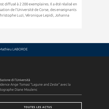
t diffusé à 2 200 exemplaires. Il a été réalisé en
isation de l’Université de Corse, des enseignants
(Christophe Luzi, Véronique Lepidi, Johanna
: Mathieu LABORDE
azione di l'Università
idence Ange Tomasi "Lagune and Zeste" avec la
tographe Diane Moulenc
TOUTES LES ACTUS