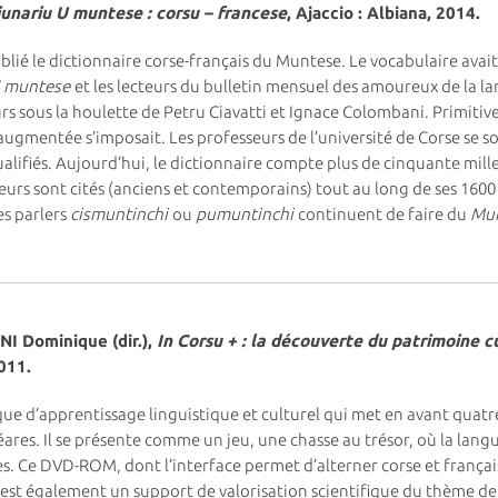
iunariu U muntese : corsu – francese
, Ajaccio : Albiana, 2014.
ublié le dictionnaire corse-français du Muntese. Le vocabulaire avai
 muntese
et les lecteurs du bulletin mensuel des amoureux de la l
rs sous la houlette de Petru Ciavatti et Ignace Colombani. Primit
 augmentée s’imposait. Les professeurs de l’université de Corse se s
lifiés. Aujourd’hui, le dictionnaire compte plus de cinquante mille
teurs sont cités (anciens et contemporains) tout au long de ses 1600
es parlers
cismuntinchi
ou
pumuntinchi
continuent de faire du
Mu
I Dominique (dir.),
In Corsu + : la découverte du patrimoine cu
011.
ique d’apprentissage linguistique et culturel qui met en avant quatre
aléares. Il se présente comme un jeu, une chasse au trésor, où la l
es. Ce DVD-ROM, dont l’interface permet d’alterner corse et français
+" est également un support de valorisation scientifique du thème de