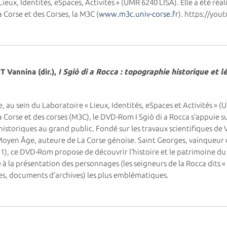
eux, Identités, eSpaces, Activités » (UMR 6240 LISA). Elle a été réali
 Corse et des Corses, la M3C (
www.m3c.univ-corse.fr
). https://yo
annina (dir.),
I Sgiò di a Rocca : topographie historique et
se, au sein du Laboratoire « Lieux, Identités, eSpaces et Activités » 
Corse et des corses (M3C), le DVD-Rom I Sgiò di a Rocca s’appuie sur
historiques au grand public. Fondé sur les travaux scientifiques d
oyen Âge, auteure de La Corse génoise. Saint Georges, vainqueur d
011), ce DVD-Rom propose de découvrir l’histoire et le patrimoine d
 à la présentation des personnages (les seigneurs de la Rocca dits « I
s, documents d’archives) les plus emblématiques.