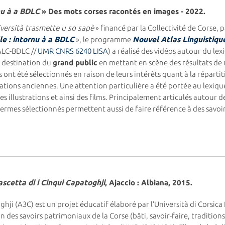
rnu à a BDLC
»
Des mots corses racontés en images - 2022.
iversità trasmette u so sapè
» financé par la Collectivité de Corse, 
lle : intornu à a BDLC
», le programme
Nouvel Atlas Linguistiqu
LC-BDLC //
UMR CNRS 6240 LISA
) a réalisé des vidéos autour du lex
 destination du
grand public
en mettant en scène des résultats de 
s ont été sélectionnés en raison de leurs intérêts quant à la répart
stations anciennes. Une attention particulière a été portée au lex
des illustrations et ainsi des films. Principalement articulés autour 
s termes sélectionnés permettent aussi de faire référence à des savoir
ascetta di i Cinqui Capatoghji
, Ajaccio : Albiana, 2015.
ghji (A3C) est un projet éducatif élaboré par l’Università di Corsica
 des savoirs patrimoniaux de la Corse (bâti, savoir-faire, tradition