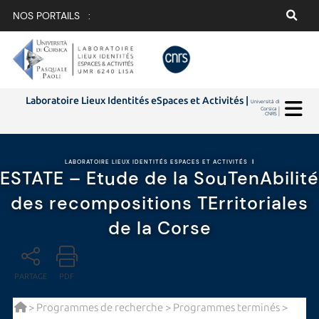
NOS PORTAILS :
Laboratoire Lieux Identités eSpaces et Activités |
Università di
Corsica |
CNRS |
LABORATOIRE LIEUX IDENTITÉS ESPACES ET ACTIVITÉS
|
ESTATE – Etude de la SouTenAbilité
des recompositions TErritoriales
de la Corse
PARTAGE
PDF
>
Programmes de recherche
>
Programmes terminés
>