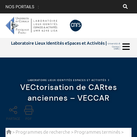
NOS PORTAILS :
Laboratoire Lieux Identités eSpaces et Activités |
Università di
Corsica |
CNRS |
LABORATOIRE LIEUX IDENTITÉS ESPACES ET ACTIVITÉS
|
VECtorisation de CARtes
anciennes – VECCAR
PARTAGE
PDF
>
Programmes de recherche
>
Programmes terminés
>