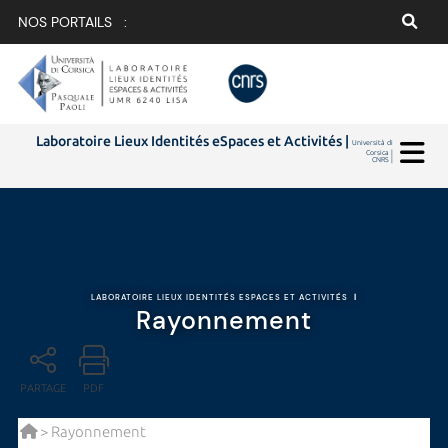
NOS PORTAILS :
Laboratoire Lieux Identités eSpaces et Activités |
Università di
Corsica |
CNRS |
LABORATOIRE LIEUX IDENTITÉS ESPACES ET ACTIVITÉS
|
Rayonnement
PARTAGE
PDF
> Rayonnement