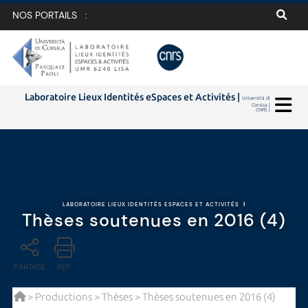
NOS PORTAILS :
Laboratoire Lieux Identités eSpaces et Activités |
Università di
Corsica |
CNRS |
LABORATOIRE LIEUX IDENTITÉS ESPACES ET ACTIVITÉS
|
Thèses soutenues en 2016 (4)
PARTAGE
PDF
>
Productions
>
Thèses
> Thèses soutenues en 2016 (4)