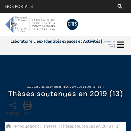
NOS PORTAILS :
Laboratoire Lieux Identités eSpaces et Activités |
Università di
Corsica |
CNRS |
LABORATOIRE LIEUX IDENTITÉS ESPACES ET ACTIVITÉS
|
Thèses soutenues en 2019 (13)
PARTAGE
PDF
>
Productions
>
Thèses
> Thèses soutenues en 2019 (13)