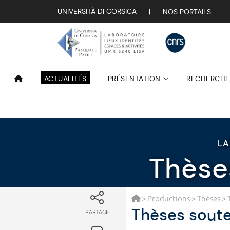
UNIVERSITÀ DI CORSICA
|
NOS PORTAILS :
ACTUALITÉS
PRÉSENTATION
RECHERCHE
LA
Thèse
>
Productions
>
Thèses
> 
Thèses soute
PARTAGE