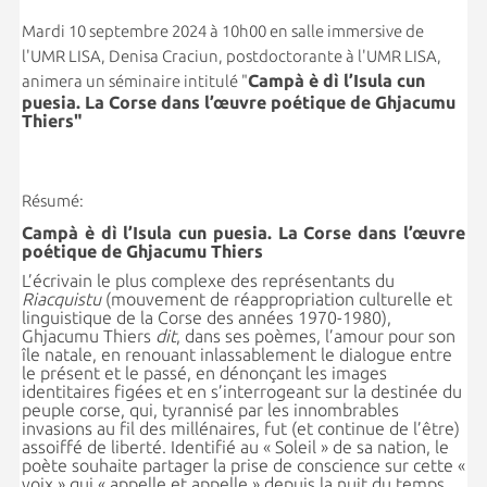
Mardi 10 septembre 2024 à 10h00 en salle immersive de
l'UMR LISA, Denisa Craciun, postdoctorante à l'UMR LISA,
Campà è dì l’Isula cun
animera un séminaire intitulé "
puesia. La Corse dans l’œuvre poétique de
Ghjacumu
Thiers"
Résumé:
Campà è dì l’Isula cun puesia. La Corse dans l’œuvre
poétique de
Ghjacumu Thiers
L’écrivain le plus complexe des représentants du
Riacquistu
(mouvement de réappropriation culturelle et
linguistique de la Corse des années 1970-1980),
Ghjacumu Thiers
dit
, dans ses poèmes, l’amour pour son
île natale, en renouant inlassablement le dialogue entre
le présent et le passé, en dénonçant les images
identitaires figées et en s’interrogeant sur la destinée du
peuple corse, qui, tyrannisé par les innombrables
invasions au fil des millénaires, fut (et continue de l’être)
assoiffé de liberté. Identifié au « Soleil » de sa nation, le
poète souhaite partager la prise de conscience sur cette «
voix » qui « appelle et appelle » depuis la nuit du temps