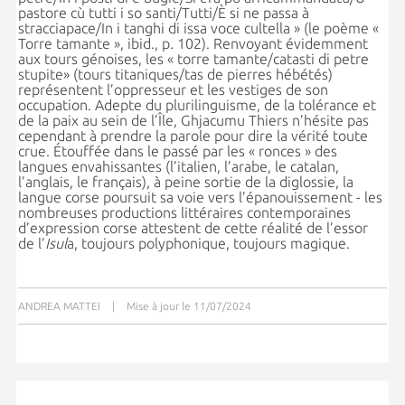
pastore cù tutti i so santi/Tutti/È si ne passa à
stracciapace/In i tanghi di issa voce cultella
»
(le poème
«
Torre tamante
»
, ibid., p. 102). Renvoyant évidemment
aux tours génoises, les
«
torre tamante/catasti di petre
stupite
» (tours titaniques/tas de pierres hébétés)
représentent l’oppresseur et les vestiges de son
occupation. Adepte du plurilinguisme, de la tolérance et
de la paix au sein de l’Île, Ghjacumu Thiers n’hésite pas
cependant à prendre la parole pour dire la vérité toute
crue. Étouffée dans le passé par les « ronces » des
langues envahissantes (l’italien, l’arabe, le catalan,
l’anglais, le français), à peine sortie de la diglossie, la
langue corse poursuit sa voie vers l’épanouissement - les
nombreuses productions littéraires contemporaines
d’expression corse attestent de cette réalité de l’essor
de l’
Isul
a, toujours polyphonique, toujours magique.
ANDREA MATTEI
|
Mise à jour le 11/07/2024