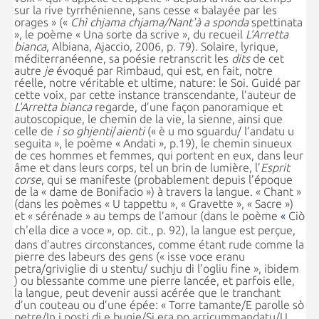
sur la rive tyrrhénienne, sans cesse « balayée par les
orages » («
Chì chjama chjama/Nant'à a sponda
spettinata
»
,
le poème « Una sorte da scrive », du recueil
L’Arretta
bianca
, Albiana, Ajaccio, 2006, p. 79). Solaire, lyrique,
méditerranéenne, sa poésie retranscrit les
dits
de cet
autre
je
évoqué par Rimbaud, qui est, en fait, notre
réelle, notre véritable et ultime, nature: le Soi. Guidé par
cette voix, par cette instance transcendante, l’auteur de
L’Arretta bianca
regarde, d’une façon panoramique et
autoscopique, le chemin de la vie, la sienne, ainsi que
celle de
i so ghjenti
/
aienti
(«
è u mo sguardu/ l’andatu u
seguita
»
, le poème
«
Andati
»
,
p.19), le chemin sinueux
de ces hommes et femmes, qui portent en eux, dans leur
âme et dans leurs corps, tel un brin de lumière, l’
Esprit
corse
, qui se manifeste (probablement depuis l’époque
de la « dame de Bonifacio ») à travers la langue. « Chant »
(dans les poèmes « U tappettu », « Gravette », « Sacre »)
et « sérénade » au temps de l’amour (dans le poème
«
Ciò
ch'ella dice a voce
»,
op. cit., p. 92
), la langue est perçue,
dans d’autres circonstances, comme étant rude comme la
pierre des labeurs des gens (« isse voce eranu
petra/griviglie di u stentu/ suchju di l’ogliu fine », ibidem
) ou blessante comme une pierre lancée, et parfois elle,
la langue, peut devenir aussi acérée que le tranchant
d’un couteau ou d’une épée: «
Torre tamante/E parolle sò
petre/In i posti di e bugie/Si era po arricummandatu/U