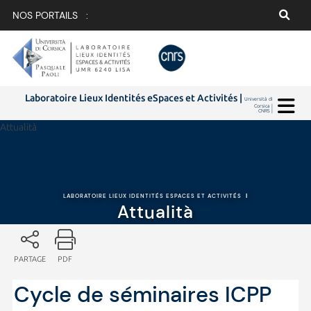
NOS PORTAILS :
Laboratoire Lieux Identités eSpaces et Activités |
Università di
Corsica |
CNRS |
Attualità
LABORATOIRE LIEUX IDENTITÉS ESPACES ET ACTIVITÉS
|
Attualità
PARTAGE
PDF
Cycle de séminaires ICPP