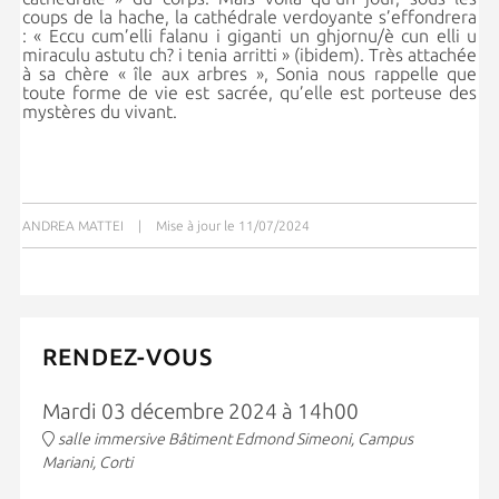
coups de la hache, la cathédrale verdoyante s’effondrera
: « Eccu cum’elli falanu i giganti un ghjornu/è cun elli u
miraculu astutu ch? i tenia arritti » (ibidem). Très attachée
à sa chère « île aux arbres », Sonia nous rappelle que
toute forme de vie est sacrée, qu’elle est porteuse des
mystères du vivant.
ANDREA MATTEI
|
Mise à jour le 11/07/2024
RENDEZ-VOUS
Mardi 03 décembre 2024 à 14h00
salle immersive Bâtiment Edmond Simeoni, Campus
Mariani, Corti