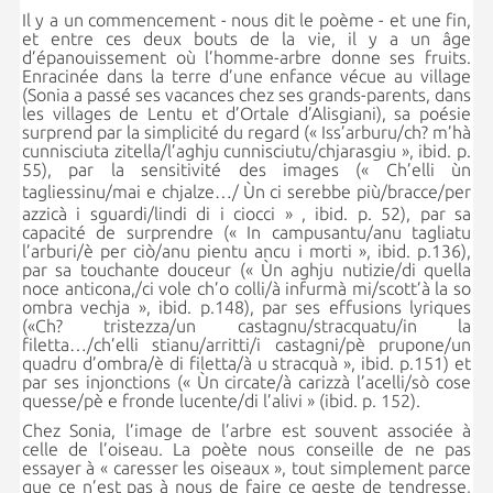
Il y a un commencement - nous dit le poème - et une fin,
et entre ces deux bouts de la vie, il y a un âge
d’épanouissement où l’homme-arbre donne ses fruits.
Enracinée dans la terre d’une enfance vécue au village
(Sonia a passé ses vacances chez ses grands-parents, dans
les villages de Lentu et d’Ortale d’Alisgiani), sa poésie
surprend par la simplicité du regard (« Iss’arburu/ch? m’hà
cunnisciuta zitella/l’aghju cunnisciutu/chjarasgiu », ibid. p.
55), par la sensitivité des images (« Ch’elli ùn
tagliessinu/mai e chjalze…/
Ùn ci serebbe più/bracce/per
azzicà i sguardi/lindi di i ciocci » , ibid. p. 52), par sa
capacité de surprendre (« In campusantu/anu tagliatu
l’arburi/è per ciò/anu pientu ancu i morti », ibid. p.136),
par sa touchante douceur (« Ùn aghju nutizie/di quella
noce anticona,/ci vole ch’o colli/à infurmà mi/scott’à la so
ombra vechja », ibid. p.148), par ses effusions lyriques
(«Ch? tristezza/un castagnu/stracquatu/in la
filetta…/ch’elli stianu/arritti/i castagni/pè prupone/un
quadru d’ombra/è di filetta/à u stracquà », ibid. p.151) et
par ses injonctions (« Ùn circate/à carizzà l’acelli/sò cose
quesse/pè e fronde lucente/di l’alivi » (ibid. p. 152).
Chez Sonia, l’image de l’arbre est souvent associée à
celle de l’oiseau. La poète nous conseille de ne pas
essayer à « caresser les oiseaux », tout simplement parce
que ce n’est pas à nous de faire ce geste de tendresse,