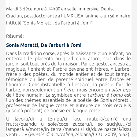
Mardi 3 décembre à 14h00 en salle immersive, Denisa
Craciun, postdoctorante à l'UMR LISA, animera un séminaire
intitulé "Sonia Moretti, da l'arburi à l'omi"
Résumé :
Sonia Moretti, Da l’arburi à l’omi
Dans la tradition corse, après la naissance d’un enfant, on
enterrait le placenta au pied d’un arbre, soit dans le
jardin, soit tout près de la maison. Par ce geste, ancestral,
magique, l’enfant et l’arbre devenaient frères. « L’arbre-
frère » des poètes, du monde entier et de tout temps,
témoigne du lien de parenté spirituel entre l’arbre et
l’homme. Consubstantielle à l’espace, la poésie fait de
l’arbre, non seulement un
frère
, mais encore un
alter ego
de l’être humain. La symbiose entre
l’arburu è l’omu
est
l’un des thèmes essentiels de la poésie de Sonia Moretti,
professeur de langue corse et auteure de trois recueils
(jusqu’à présent) de poésie en langue corse :
U lavoru/di u tempu/ci face maturà/cum’è una
frutta/quandu u sole/coce zuccaru/u so suchju…/ci
lamperà a/morte/in terra,/mancu si sà/duve nascerà/issu
ventu… » (
Puesie di a curtalina
, Albiana/CCU, 2009, p.62).