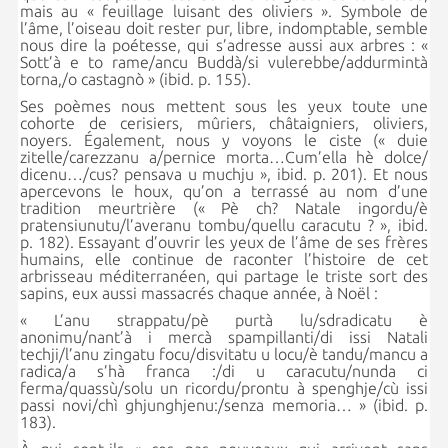
mais au « feuillage luisant des oliviers ». Symbole de
l’âme, l’oiseau doit rester pur, libre, indomptable, semble
nous dire la poétesse, qui s’adresse aussi aux arbres : «
Sott’à e to rame/ancu Buddà/si vulerebbe/addurmintà
torna,/o castagnò » (ibid. p. 155).
Ses poèmes nous mettent sous les yeux toute une
cohorte de cerisiers, mûriers, châtaigniers, oliviers,
noyers. Également, nous y voyons le ciste (« duie
zitelle/carezzanu a/pernice morta…Cum’ella hè dolce/
dicenu…/cus? pensava u muchju », ibid. p. 201). Et nous
apercevons le houx, qu’on a terrassé au nom d’une
tradition meurtrière (« Pè ch? Natale ingordu/è
pratensiunutu/l’averanu tombu/quellu caracutu ? », ibid.
p. 182). Essayant d’ouvrir les yeux de l’âme de ses frères
humains, elle continue de raconter l’histoire de cet
arbrisseau méditerranéen, qui partage le triste sort des
sapins, eux aussi massacrés chaque année, à Noël :
« L’anu strappatu/pè purtà lu/sdradicatu è
anonimu/nant’à i mercà spampillanti/di issi Natali
techji/l’anu zingatu focu/disvitatu u locu/è tandu/mancu a
radica/a s’hà franca :/di u caracutu/nunda ci
ferma/quassù/solu un ricordu/prontu à spenghje/cù issi
passi novi/chì ghjunghjenu:/senza memoria… » (ibid. p.
183).