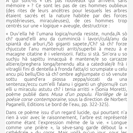
À qui sont-ils « ces pas nouveaux qui arrivent sans
mémoire » ? Ce sont les pas de ces hommes oublieux
(des rites de leurs ancêtres pour lesquels les arbres
étaient sacrés et la nature habitée par des forces
mystérieuses, miraculeuses), de ces hommes trop
centrés sur une « logique » aveugle, destructrice :
« Duv’ella hè l’umana logica/nunda resiste, nunda./A sò
ch? quand’elli anu da cummincià i lavori/culà/anu da
spiantà dui arburi./Sò giganti sapete./Ch? sà ch? forze
chjuccute l’anu mantenuti arriti/superbii à mezu à e
macagne citatine è i velenisorii. Fattu si stà. Sin’ora u so
suchju hà sapittu innacquà è mantene/e so carcazze
altiere/preghera longa/tenendu alta a catedrale/è frà i
vitraglii fini di dentella à fronda fatta/ci scrumpiate u celu
ancu più bellu/Dio sà ch? ombre aghjumpate ci sò venute
sottu quand’era piossa zeppa/siccati da una
sentenza:/eccu cum’elli falanu i giganti un ghjornu/è cun
elli u miraculu astutu ch? i tenia arritti » (Sonia Moretti,
poème publié dans
Musa d’un populu. Florilège de la
poésie corse contemporaine
, sous la direction de Norbert
Paganelli, Editions Le bord de l’eau, pp. 322-325).
Dans ce poème issu d’un regard lucide, qui pourtant n’a
rien à voir avec le raisonnement, l’arbre est représenté
comme étant l’expression même de la vie. « Longue
comme une prière », la sève-sang garde débout la «
cathédrale » du corps. Mais voilà qu’un jour, sous les