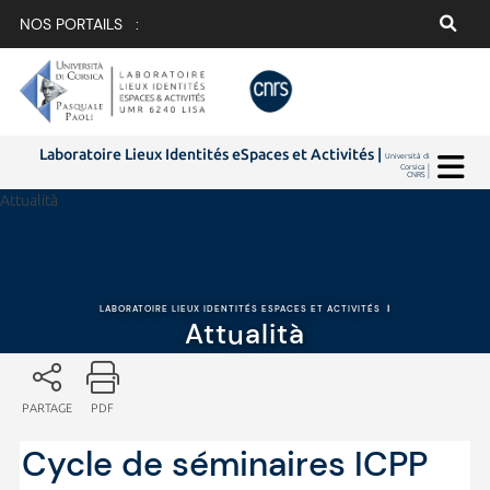
NOS PORTAILS :
Laboratoire Lieux Identités eSpaces et Activités |
Università di
Corsica |
CNRS |
Attualità
LABORATOIRE LIEUX IDENTITÉS ESPACES ET ACTIVITÉS
|
Attualità
PARTAGE
PDF
Cycle de séminaires ICPP