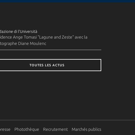
azione di l'Università
idence Ange Tomasi "Lagune and Zeste" avec la
tographe Diane Moulenc
TOUTES LES ACTUS
presse
Photothèque
Recrutement
Marchés publics