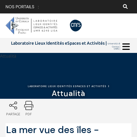
NOS PORTAILS :
Laboratoire Lieux Identités eSpaces et Activités |
Università di
Corsica |
CNRS |
Attualità
LABORATOIRE LIEUX IDENTITÉS ESPACES ET ACTIVITÉS
|
Attualità
PARTAGE
PDF
La mer vue des îles -