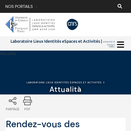
NOS PORTAILS :
Laboratoire Lieux Identités eSpaces et Activités |
Università di
Corsica |
CNRS |
Attualità
LABORATOIRE LIEUX IDENTITÉS ESPACES ET ACTIVITÉS
|
Attualità
PARTAGE
PDF
Rendez-vous des