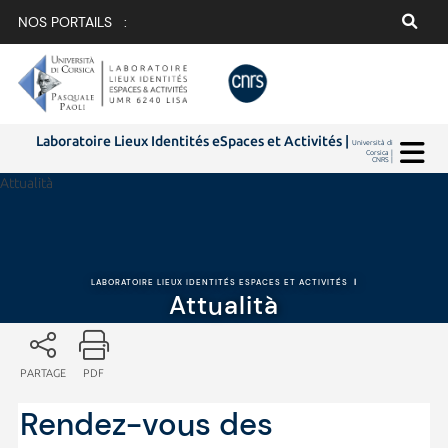
NOS PORTAILS :
Laboratoire Lieux Identités eSpaces et Activités |
Università di
Corsica |
CNRS |
Attualità
LABORATOIRE LIEUX IDENTITÉS ESPACES ET ACTIVITÉS
|
Attualità
PARTAGE
PDF
Rendez-vous des