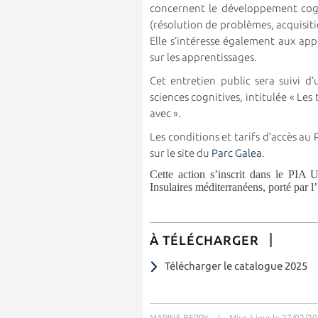
concernent le développement cogni
(résolution de problèmes, acquisit
Elle s’intéresse également aux app
sur les apprentissages.
Cet entretien public sera suivi 
sciences cognitives, intitulée « Le
avec ».
Les conditions et tarifs d’accès a
sur le site du
Parc Galea
.
Cette action s’inscrit dans le PIA U
Insulaires méditerranéens, porté par l
À TÉLÉCHARGER
Télécharger le catalogue 2025
MARINE BERRY
|
Mise à jour le 27/02/2