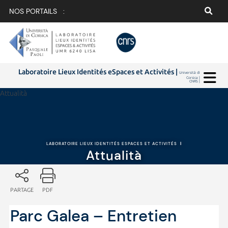
NOS PORTAILS :
Laboratoire Lieux Identités eSpaces et Activités |
Università di
Corsica |
CNRS |
Attualità
LABORATOIRE LIEUX IDENTITÉS ESPACES ET ACTIVITÉS
|
Attualità
PARTAGE
PDF
Parc Galea – Entretien