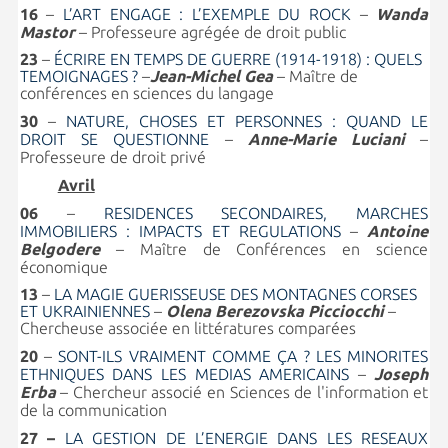
16
–
L’ART ENGAGE : L’EXEMPLE DU ROCK
–
Wanda
Mastor
–
Professeure agrégée de droit public
23
–
ÉCRIRE EN TEMPS DE GUERRE (1914-1918) : QUELS
TEMOIGNAGES ?
–
Jean-Michel Gea
– Maître de
conférences en sciences du langage
30
–
NATURE, CHOSES ET PERSONNES : QUAND LE
DROIT SE QUESTIONNE
–
Anne-Marie Luciani
–
Professeure de droit privé
Avril
06
–
RESIDENCES SECONDAIRES, MARCHES
IMMOBILIERS : IMPACTS ET REGULATIONS
–
Antoine
Belgodere
– Maître de Conférences en science
économique
13
–
LA MAGIE GUERISSEUSE DES MONTAGNES CORSES
ET UKRAINIENNES
–
Olena Berezovska Picciocchi
–
Chercheuse associée en littératures comparées
20
–
SONT-ILS VRAIMENT COMME ÇA ? LES MINORITES
ETHNIQUES DANS LES MEDIAS AMERICAINS
–
Joseph
Erba
–
Chercheur associé en Sciences de l'information et
de la communication
27 –
LA GESTION DE L’ENERGIE DANS LES RESEAUX