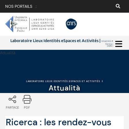
NOS PORTAILS :
Laboratoire Lieux Identités eSpaces et Activités |
Università di
Corsica |
CNRS |
Attualità
LABORATOIRE LIEUX IDENTITÉS ESPACES ET ACTIVITÉS
|
Attualità
PARTAGE
PDF
Ricerca : les rendez-vous