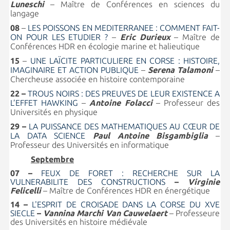
Luneschi
– Maître de Conférences en sciences du
langage
08
–
LES POISSONS EN MEDITERRANEE : COMMENT FAIT-
ON POUR LES ETUDIER ?
–
Eric Durieux
– Maître de
Conférences HDR en écologie marine et halieutique
15
–
UNE LAÏCITE PARTICULIERE EN CORSE : HISTOIRE,
IMAGINAIRE ET ACTION PUBLIQUE
–
Serena Talamoni
–
Chercheuse associée en histoire contemporaine
22 –
TROUS NOIRS : DES PREUVES DE LEUR EXISTENCE A
L’EFFET HAWKING
–
Antoine Folacci
– Professeur des
Universités en physique
29 –
LA PUISSANCE DES MATHEMATIQUES AU CŒUR DE
LA DATA SCIENCE
Paul Antoine Bisgambiglia
–
Professeur des Universités en informatique
Septembre
07 –
FEUX DE FORET : RECHERCHE SUR LA
VULNERABILITE DES CONSTRUCTIONS
–
Virginie
Felicelli
– Maître de Conférences HDR en énergétique
14 –
L'ESPRIT DE CROISADE DANS LA CORSE DU XVE
SIECLE
–
Vannina Marchi Van Cauwelaert
– Professeure
des Universités en histoire médiévale