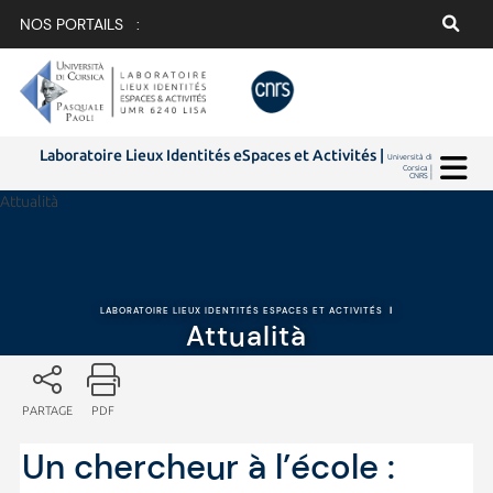
NOS PORTAILS :
Laboratoire Lieux Identités eSpaces et Activités |
Università di
Corsica |
CNRS |
Attualità
LABORATOIRE LIEUX IDENTITÉS ESPACES ET ACTIVITÉS
|
Attualità
PARTAGE
PDF
Un chercheur à l’école :