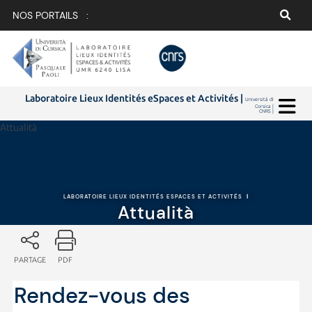
NOS PORTAILS :
Laboratoire Lieux Identités eSpaces et Activités |
Università di
Corsica |
CNRS |
Attualità
LABORATOIRE LIEUX IDENTITÉS ESPACES ET ACTIVITÉS
|
Attualità
PARTAGE
PDF
Rendez-vous des