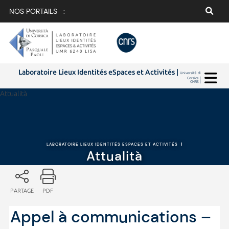
NOS PORTAILS :
Laboratoire Lieux Identités eSpaces et Activités |
Università di
Corsica |
CNRS |
Attualità
LABORATOIRE LIEUX IDENTITÉS ESPACES ET ACTIVITÉS
|
Attualità
PARTAGE
PDF
Appel à communications –