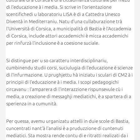
di l’educazione à i media. Si scrive in l’orientazione
scentifichedi u laboratoriu LISA è di a Cattedra Unesco
Diventà in Mediterraniu. Natu d’una cullaburazione trà
l’Università di Corsica, a municipalità di Bastia è l’Accademia
di Corsica, include attori accademichi è micca accademichi
per rinfurzà l’inclusione è a coesione suciale.
Si distingue per u so caratteru interdisciplinariu,
cumbinendu studii corsi, suciulugia di l’educazione è scienze
di l’infurmazione. U prughjettu hà iniziatu i sculari di CM2 à i
principii di l’educazione à i media. I scopi pedagogichi
circavanu : l’amparera di l’interazzione rispunsevule cù i
media, a creazione di messaghji mediatichi, è a spartera di a
sperienza in a cumunità.
Per quessa, avemu urganizatu attelli in duie scole di Bastia,
cuncentrati nant’à l’analisi è a pruduzzione di cuntenuti
mediatici. Sta mostra rende contu di e ritratti realizati da i