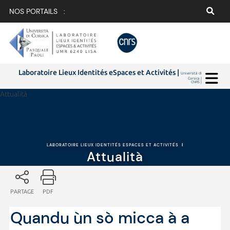
NOS PORTAILS :
Laboratoire Lieux Identités eSpaces et Activités |
Università di
Corsica |
CNRS |
Attualità
LABORATOIRE LIEUX IDENTITÉS ESPACES ET ACTIVITÉS
|
Attualità
PARTAGE
PDF
Quandu ùn sò micca à a