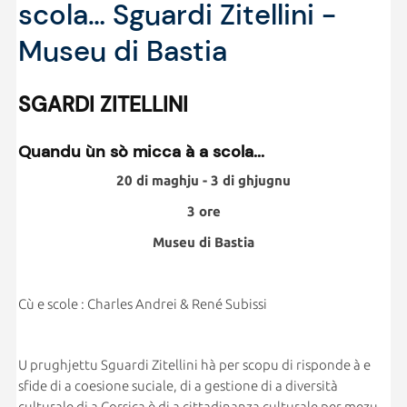
scola… Sguardi Zitellini -
Museu di Bastia
SGARDI ZITELLINI
Quandu ùn sò micca à a scola...
20 di maghju - 3 di ghjugnu
3 ore
Museu di Bastia
Cù e scole : Charles Andrei & René Subissi
U prughjettu Sguardi Zitellini hà per scopu di risponde à e
sfide di a coesione suciale, di a gestione di a diversità
culturale di a Corsica è di a cittadinanza culturale per mezu