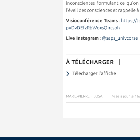
inconscientes formulant ce qu’on
l’éveil des consciences et rappelle à
Visioconférence Teams
:
https://
p=DvDEfzRbWoxsQncsoh
Live Instagram
:
@saps_univcorse
À TÉLÉCHARGER
Télécharger l'affiche
MARIE-PIERRE FILOSA
|
Mise à jour le 1