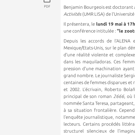
PDF
Benjamin Bourgeois est doctorant 
Activités
(UMR LISA) de l’Universit
Il présentera, le
lundi
19 mai à 17h
une conférence intitulée :
"le zoot
Depuis les accords de l’ALENA e
Mexique/Etats-Unis, sur le plan dé
d’une réalité violente et complex
dans les maquiladoras. Ces femmes
pression d’une machination ayant r
grand nombre. Le journaliste Serg
centaines de femmes disparues et r
et 2002. L’écrivain, Roberto Bola
principal de son roman
2666
, où 
nommée Santa Teresa, partageant, 
à sa situation frontalière. Cepen
l’enquête journalistique, notammen
lecteurs. Certains procédés litté
structurel silencieux de l’imag