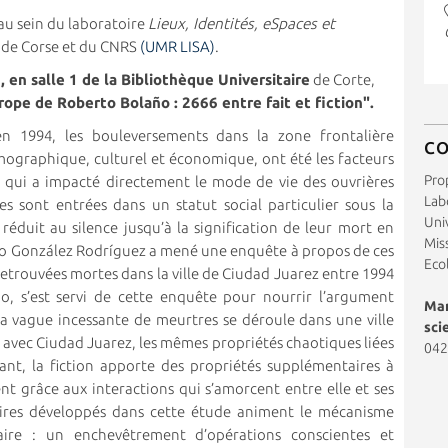
au sein du laboratoire
Lieux, Identités, eSpaces et
é de Corse et du CNRS
(UMR LISA)
.
, en salle 1 de la Bibliothèque Universitaire
de Corte,
rope de Roberto Bolaño : 2666 entre fait et fiction".
n 1994, les bouleversements dans la zone frontalière
C
mographique, culturel et économique, ont été les facteurs
Pro
e qui a impacté directement le mode de vie des ouvrières
Labo
 sont entrées dans un statut social particulier sous la
Uni
éduit au silence jusqu’à la signification de leur mort en
Miss
io González Rodríguez a mené une enquête à propos de ces
Eco
etrouvées mortes dans la ville de Ciudad Juarez entre 1994
ño, s’est servi de cette enquête pour nourrir l’argument
Mar
la vague incessante de meurtres se déroule dans une ville
sci
avec Ciudad Juarez, les mêmes propriétés chaotiques liées
042
dant, la fiction apporte des propriétés supplémentaires à
t grâce aux interactions qui s’amorcent entre elle et ses
raires développés dans cette étude animent le mécanisme
inaire : un enchevêtrement d’opérations conscientes et