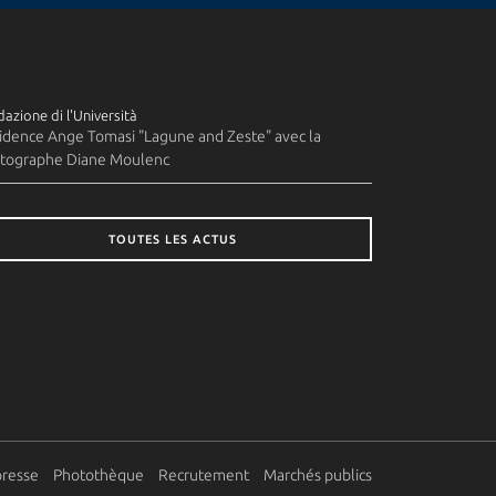
azione di l'Università
idence Ange Tomasi "Lagune and Zeste" avec la
tographe Diane Moulenc
TOUTES LES ACTUS
presse
Photothèque
Recrutement
Marchés publics