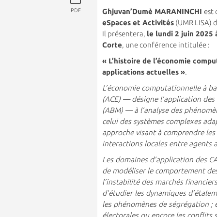
PDF
Ghjuvan’Dumè MARANINCHI
est
eSpaces et Activités
(UMR LISA) de
Il présentera,
le lundi 2 juin 2025
Corte
, une conférence intitulée :
« L’histoire de l’économie comput
applications actuelles »
.
L’économie computationnelle à b
(ACE) — désigne l’application de
(ABM) — à l’analyse des phénomène
celui des systèmes complexes ada
approche visant à comprendre le
interactions locales entre agents
Les domaines d’application des CA
de modéliser le comportement des 
l’instabilité des marchés financier
d’étudier les dynamiques d’étaleme
les phénomènes de ségrégation ; e
électorales ou encore les conflits 