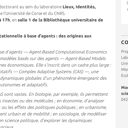
 doctorant au sein du laboratoire
Lieux, Identités,
 l’Université de Corse et du CNRS.
 à 17h
, en
salle 1 de la Bibliothèque universitaire de
ationnelle à base d’agents : des origines aux
C
Pro
ase d’agents —
Agent-Based Computational Economics
Labo
s modèles basés sur des agents —
Agent-Based Models
Uni
s économiques. Elle s’inscrit dans un cadre plus large :
Miss
ptatifs —
Complex Adaptive Systems
(CAS) —, une
Eco
s dynamiques globales d’un phénomène émergeant des
 autonomes et adaptatifs.
Mar
sci
S sont vastes. En biologie, par exemple, ils permettent
042
insectes ou des molécules ; en économie, d’analyser
s ou les effets des politiques publiques ; en urbanisme,
nt urbain et de mobilité ; en sociologie, de modéliser
n science politique, d’explorer les dynamiques
sociaux.