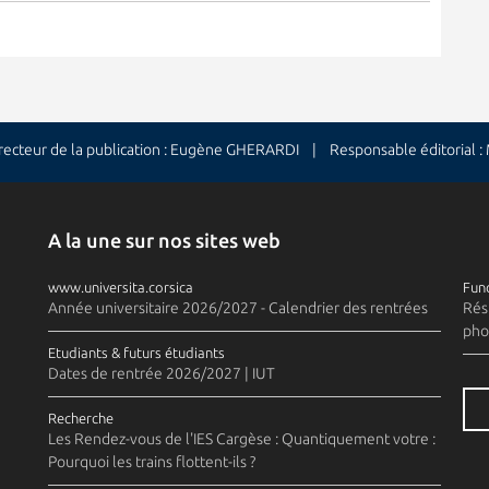
cteur de la publication : Eugène GHERARDI | Responsable éditorial 
A la une sur nos sites web
www.universita.corsica
Fund
Année universitaire 2026/2027 - Calendrier des rentrées
Rés
pho
Etudiants & futurs étudiants
Dates de rentrée 2026/2027 | IUT
Recherche
Les Rendez-vous de l'IES Cargèse : Quantiquement votre :
Pourquoi les trains flottent-ils ?