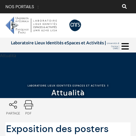
NOS PORTAILS :
Laboratoire Lieux Identités eSpaces et Activités |
Università di
Corsica |
CNRS |
Attualità
LABORATOIRE LIEUX IDENTITÉS ESPACES ET ACTIVITÉS
|
Attualità
PARTAGE
PDF
Exposition des posters