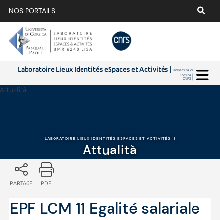
NOS PORTAILS :
Laboratoire Lieux Identités eSpaces et Activités |
Università di
Corsica |
CNRS |
Attualità
LABORATOIRE LIEUX IDENTITÉS ESPACES ET ACTIVITÉS
|
Attualità
PARTAGE
PDF
EPF LCM 11 Egalité salariale