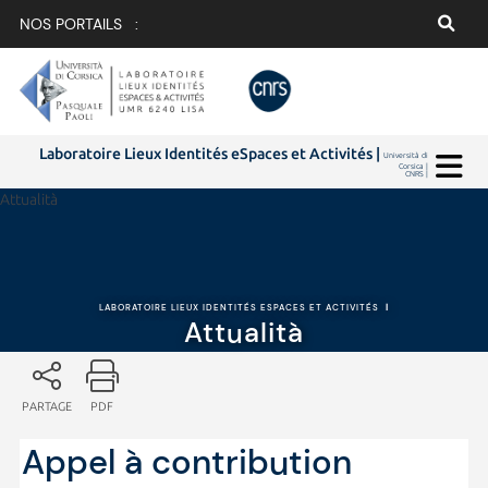
NOS PORTAILS :
Laboratoire Lieux Identités eSpaces et Activités |
Università di
Corsica |
CNRS |
Attualità
LABORATOIRE LIEUX IDENTITÉS ESPACES ET ACTIVITÉS
|
Attualità
PARTAGE
PDF
Appel à contribution