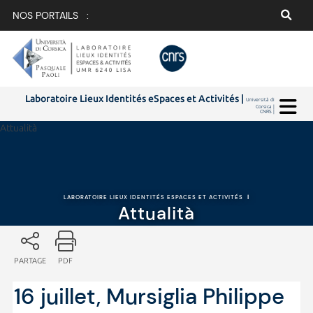
NOS PORTAILS :
Laboratoire Lieux Identités eSpaces et Activités |
Università di
Corsica |
CNRS |
Attualità
LABORATOIRE LIEUX IDENTITÉS ESPACES ET ACTIVITÉS
|
Attualità
PARTAGE
PDF
16 juillet, Mursiglia Philippe