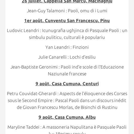
26 juillet, Cappella San Marcu, Macinaghju
Jean-Guy Talamoni : Paoli, omu di i Lumi
1er août, Cunventu San Francescu, Pinu
Ludovic Leandri : Icunugrafia ughjinca di Pasquale Paoli : un
simbulu puliticu, culturali è populariu
Yan Leandri : Finzioni
Julie Canarelli : Lochi d’esiliu
Jean-Baptiste Geronimi : Paoli ind’e scole di l’Educazione
Naziunale francese
9 août, Casa Cumuna, Centuri
Petru Couvidat-Gherardi : Aspects de l’éloquence des Corses
sous le Second Empire : Pascal Paoli dans un discours inédit
de Giovan Francescu Morlas, de Bisinchi di Rustinu
9 août, Casa Cumuna, Albu
Maryline Taddei : A massoneria Napulitana è Pasquale Paoli
à u 18esimu seculu