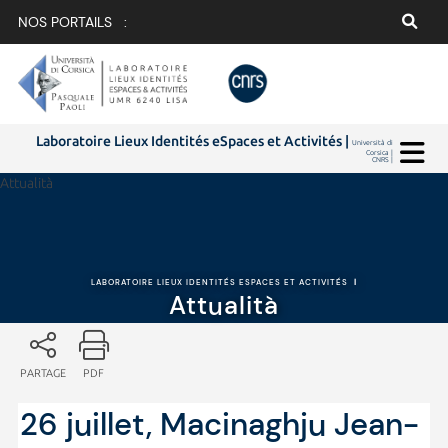
NOS PORTAILS :
Laboratoire Lieux Identités eSpaces et Activités |
Università di
Corsica |
CNRS |
Attualità
LABORATOIRE LIEUX IDENTITÉS ESPACES ET ACTIVITÉS
|
Attualità
PARTAGE
PDF
26 juillet, Macinaghju Jean-