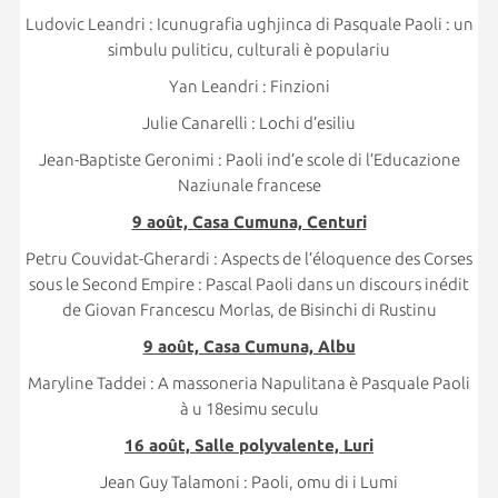
Ludovic Leandri : Icunugrafia ughjinca di Pasquale Paoli : un
simbulu puliticu, culturali è populariu
Yan Leandri : Finzioni
Julie Canarelli : Lochi d’esiliu
Jean-Baptiste Geronimi : Paoli ind’e scole di l’Educazione
Naziunale francese
9 août, Casa Cumuna, Centuri
Petru Couvidat-Gherardi : Aspects de l’éloquence des Corses
sous le Second Empire : Pascal Paoli dans un discours inédit
de Giovan Francescu Morlas, de Bisinchi di Rustinu
9 août, Casa Cumuna, Albu
Maryline Taddei : A massoneria Napulitana è Pasquale Paoli
à u 18esimu seculu
16 août, Salle polyvalente, Luri
Jean Guy Talamoni : Paoli, omu di i Lumi