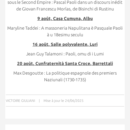
sous le Second Empire : Pascal Paoli dans un discours inédit
de Giovan Francescu Morlas, de Bisinchi di Rustinu
9 août, Casa Cumuna, Albu
Maryline Taddei : A massoneria Napulitana è Pasquale Paoli
à u 18esimu seculu
16 août, Salle polyvalente, Luri
Jean Guy Talamoni : Paoli, omu di i Lumi
20 août, Cunfraternità Santa Croce, Barrettali
Max Desgoutte : La politique espagnole des premiers
Naziunali (1730-1735)
VICTOIRE GIULIANI
|
Mise à jour le 24/06/2025