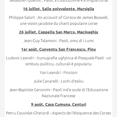
Sébastien Quenot : Paoli, a Custituzione è a lingua corsa
16 juillet, Salle polyvalente, Mursiglia
Philippe Salort : An account of Corsica de James Boswell,
une vision jacobite du chant populaire corse
26 juillet, Cappella San Marcu, Macinaghju
Jean-Guy Talamoni : Paoli, omu di i Lumi
1er août, Cunventu San Francescu, Pinu
Ludovic Leandri : Icunugrafia ughjinca di Pasquale Paoli : un
simbulu puliticu, culturali è populariu
Yan Leandri : Finzioni
Julie Canarelli : Lochi d’esiliu
Jean-Baptiste Geronimi : Paoli ind’e scole di l’Educazione
Naziunale francese
9 août, Casa Cumuna, Centuri
Petru Couvidat-Gherardi : Aspects de l’éloquence des Corses