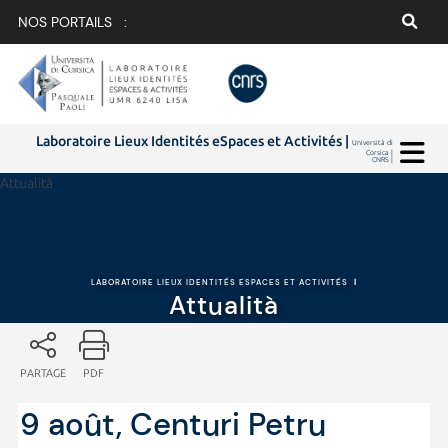
NOS PORTAILS :
Laboratoire Lieux Identités eSpaces et Activités |
Università di
Corsica |
CNRS |
Attualità
LABORATOIRE LIEUX IDENTITÉS ESPACES ET ACTIVITÉS
|
Attualità
PARTAGE
PDF
9 août, Centuri Petru