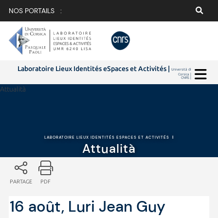
NOS PORTAILS :
Laboratoire Lieux Identités eSpaces et Activités |
Università di
Corsica |
CNRS |
Attualità
LABORATOIRE LIEUX IDENTITÉS ESPACES ET ACTIVITÉS
|
Attualità
PARTAGE
PDF
16 août, Luri Jean Guy