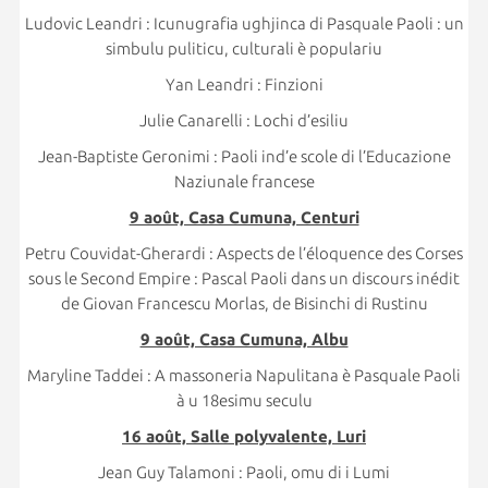
Ludovic Leandri : Icunugrafia ughjinca di Pasquale Paoli : un
simbulu puliticu, culturali è populariu
Yan Leandri : Finzioni
Julie Canarelli : Lochi d’esiliu
Jean-Baptiste Geronimi : Paoli ind’e scole di l’Educazione
Naziunale francese
9 août, Casa Cumuna, Centuri
Petru Couvidat-Gherardi : Aspects de l’éloquence des Corses
sous le Second Empire : Pascal Paoli dans un discours inédit
de Giovan Francescu Morlas, de Bisinchi di Rustinu
9 août, Casa Cumuna, Albu
Maryline Taddei : A massoneria Napulitana è Pasquale Paoli
à u 18esimu seculu
16 août, Salle polyvalente, Luri
Jean Guy Talamoni : Paoli, omu di i Lumi