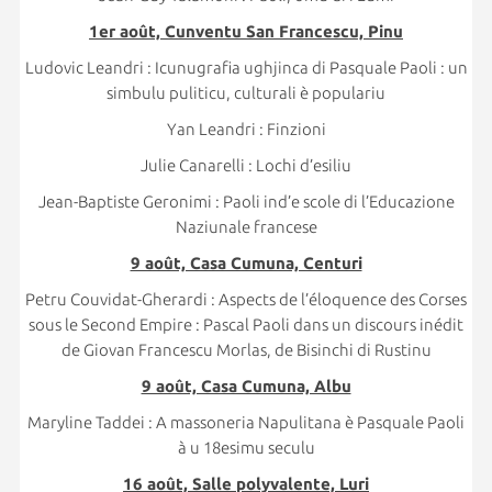
1er août, Cunventu San Francescu, Pinu
Ludovic Leandri : Icunugrafia ughjinca di Pasquale Paoli : un
simbulu puliticu, culturali è populariu
Yan Leandri : Finzioni
Julie Canarelli : Lochi d’esiliu
Jean-Baptiste Geronimi : Paoli ind’e scole di l’Educazione
Naziunale francese
9 août, Casa Cumuna, Centuri
Petru Couvidat-Gherardi : Aspects de l’éloquence des Corses
sous le Second Empire : Pascal Paoli dans un discours inédit
de Giovan Francescu Morlas, de Bisinchi di Rustinu
9 août, Casa Cumuna, Albu
Maryline Taddei : A massoneria Napulitana è Pasquale Paoli
à u 18esimu seculu
16 août, Salle polyvalente, Luri