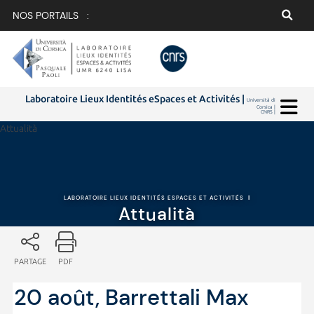
NOS PORTAILS :
Laboratoire Lieux Identités eSpaces et Activités |
Università di
Corsica |
CNRS |
Attualità
LABORATOIRE LIEUX IDENTITÉS ESPACES ET ACTIVITÉS
|
Attualità
PARTAGE
PDF
20 août, Barrettali Max