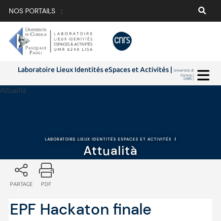
NOS PORTAILS :
Laboratoire Lieux Identités eSpaces et Activités |
Università di
Corsica |
CNRS |
Attualità
LABORATOIRE LIEUX IDENTITÉS ESPACES ET ACTIVITÉS
|
Attualità
PARTAGE
PDF
EPF Hackaton finale