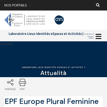
NOS PORTAILS :
Laboratoire Lieux Identités eSpaces et Activités |
Università di
Corsica |
CNRS |
Attualità
LABORATOIRE LIEUX IDENTITÉS ESPACES ET ACTIVITÉS
|
Attualità
PARTAGE
PDF
EPF Europe Plural Feminine