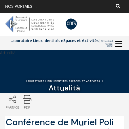
NOS PORTAILS :
Laboratoire Lieux Identités eSpaces et Activités |
Università di
Corsica |
CNRS |
Attualità
LABORATOIRE LIEUX IDENTITÉS ESPACES ET ACTIVITÉS
|
Attualità
PARTAGE
PDF
Conférence de Muriel Poli