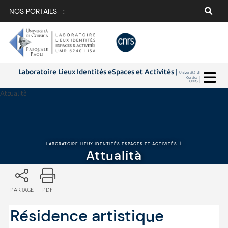
NOS PORTAILS :
Laboratoire Lieux Identités eSpaces et Activités |
Università di
Corsica |
CNRS |
Attualità
LABORATOIRE LIEUX IDENTITÉS ESPACES ET ACTIVITÉS
|
Attualità
PARTAGE
PDF
Résidence artistique