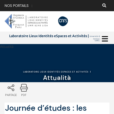
NOS PORTAILS :
Laboratoire Lieux Identités eSpaces et Activités |
Università di
Corsica |
CNRS |
Attualità
LABORATOIRE LIEUX IDENTITÉS ESPACES ET ACTIVITÉS
|
Attualità
PARTAGE
PDF
Journée d’études : les