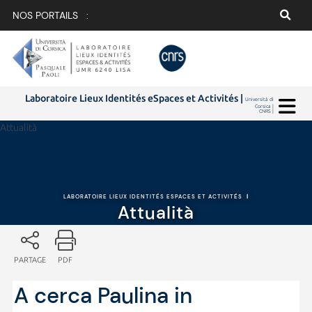
NOS PORTAILS :
Laboratoire Lieux Identités eSpaces et Activités |
Università di
Corsica |
CNRS |
Attualità
LABORATOIRE LIEUX IDENTITÉS ESPACES ET ACTIVITÉS
|
Attualità
PARTAGE
PDF
A cerca Paulina in