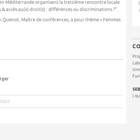
 en Méditerranée organisent la treizième rencontre locale
accès au(x) droit(s) : différences ou discriminations ?".
n Quenot, Maître de conférences, a pour thème « Femmes
C
Pro
Labo
Uni
Fund
rger
SEB
|
qu
0/2025