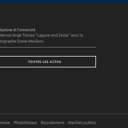
azione di l'Università
idence Ange Tomasi "Lagune and Zeste" avec la
tographe Diane Moulenc
TOUTES LES ACTUS
presse
Photothèque
Recrutement
Marchés publics