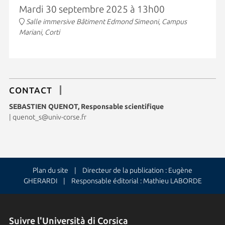
Mardi 30 septembre 2025 à 13h00
Salle immersive Bâtiment Edmond Simeoni, Campus
Mariani, Corti
CONTACT
SEBASTIEN QUENOT, Responsable scientifique
|
quenot_s@univ-corse.fr
Plan du site
| Directeur de la publication : Eugène
GHERARDI | Responsable éditorial : Mathieu LABORDE
Suivre l'Università di Corsica