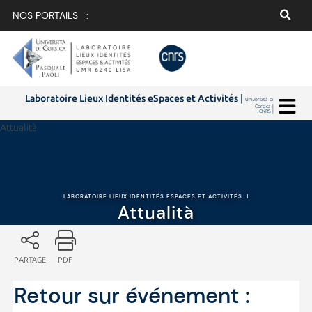
NOS PORTAILS :
Laboratoire Lieux Identités eSpaces et Activités |
Università di
Corsica |
CNRS |
Attualità
LABORATOIRE LIEUX IDENTITÉS ESPACES ET ACTIVITÉS
|
Attualità
PARTAGE
PDF
Retour sur événement :