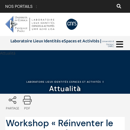
NOS PORTAILS :
Laboratoire Lieux Identités eSpaces et Activités |
Università di
Corsica |
CNRS |
Attualità
LABORATOIRE LIEUX IDENTITÉS ESPACES ET ACTIVITÉS
|
Attualità
PARTAGE
PDF
Workshop « Réinventer le