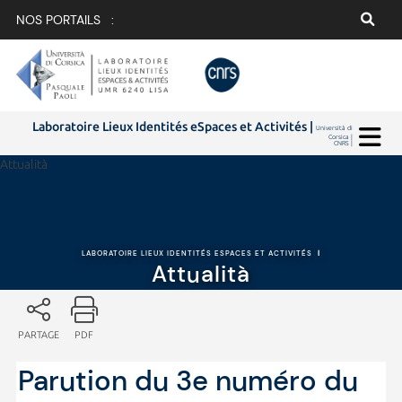
NOS PORTAILS :
Laboratoire Lieux Identités eSpaces et Activités |
Università di
Corsica |
CNRS |
Attualità
LABORATOIRE LIEUX IDENTITÉS ESPACES ET ACTIVITÉS
|
Attualità
PARTAGE
PDF
Parution du 3e numéro du