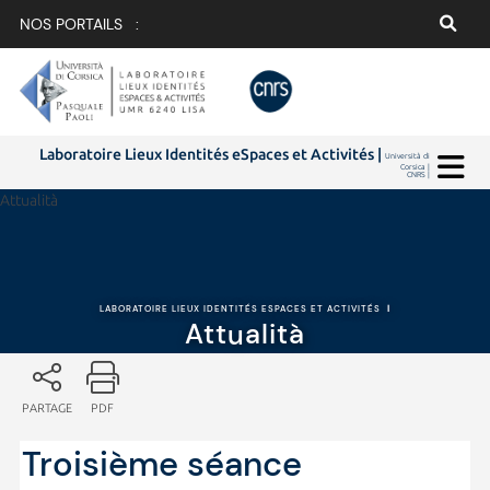
NOS PORTAILS :
Laboratoire Lieux Identités eSpaces et Activités |
Università di
Corsica |
CNRS |
Attualità
LABORATOIRE LIEUX IDENTITÉS ESPACES ET ACTIVITÉS
|
Attualità
PARTAGE
PDF
Troisième séance