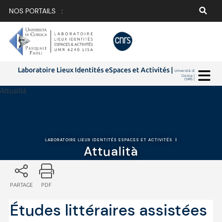
NOS PORTAILS :
Laboratoire Lieux Identités eSpaces et Activités |
Università di
Corsica |
CNRS |
Attualità
LABORATOIRE LIEUX IDENTITÉS ESPACES ET ACTIVITÉS
|
Attualità
PARTAGE
PDF
Études littéraires assistées