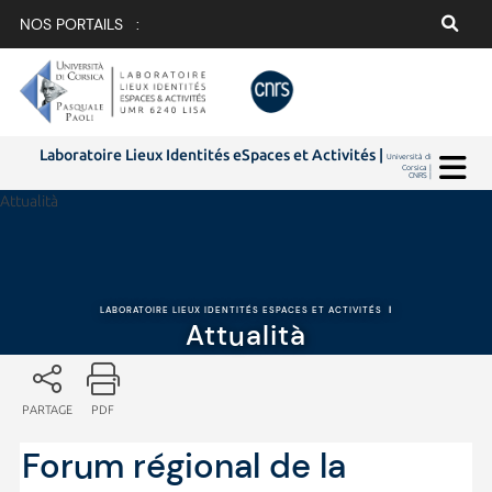
NOS PORTAILS :
Laboratoire Lieux Identités eSpaces et Activités |
Università di
Corsica |
CNRS |
Attualità
LABORATOIRE LIEUX IDENTITÉS ESPACES ET ACTIVITÉS
|
Attualità
PARTAGE
PDF
Forum régional de la